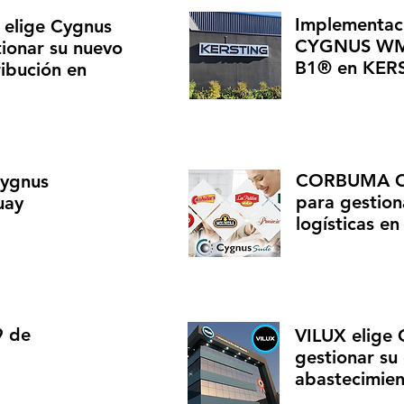
Implementaci
elige Cygnus
CYGNUS WMS
ionar su nuevo
B1® en KERS
ibución en
CORBUMA CO
Cygnus
para gestion
uay
logísticas e
9 de
VILUX elige
gestionar su
abastecimie