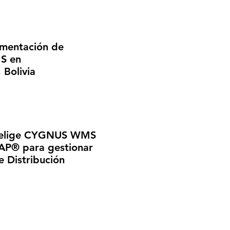
ementación de
S en
Bolivia
 elige CYGNUS WMS
SAP® para gestionar
e Distribución