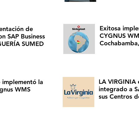
Exitosa impl
entación de
CYGNUS WM
n SAP Business
Cochabamba, 
GUERÍA SUMED
LA VIRGINIA
e implementó la
integrado a 
Cygnus WMS
sus Centros d