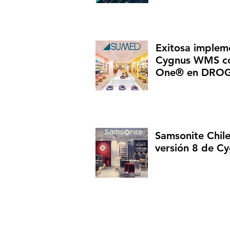
Exitosa implem
Cygnus WMS co
One® en DRO
Samsonite Chil
versión 8 de 