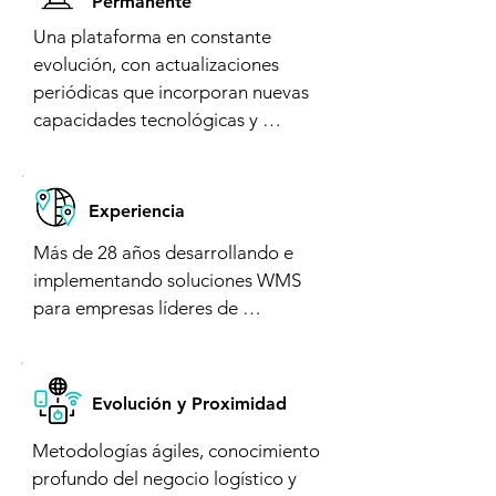
Permanente
Una plataforma en constante 
evolución, con actualizaciones 
periódicas que incorporan nuevas 
capacidades tecnológicas y 
funcionales para responder a los 
desafíos de la logística moderna.

Una plataforma en constante 
Experiencia
evolución, con actualizaciones 
Más de 28 años desarrollando e 
periódicas que incorporan nuevas 
implementando soluciones WMS 
capacidades tecnológicas y 
para empresas líderes de 
funcionales para responder a los 
Latinoamérica, en múltiples 
desafíos de la logística moderna.

industrias y modelos operativos. 

- Alto nivel de Parametrización, 
Evolución y Proximidad
- Solución respaldada por Cygnus 
funcionalidades avanzadas y 
Latinoamérica, compañía con más 
Metodologías ágiles, conocimiento 
procesos complejos

de 28 años de trayectoria en WMS 
profundo del negocio logístico y 