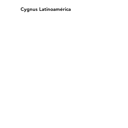
Cygnus Latinoamérica
Chile
Argentina
Uruguay
Perú
Paraguay
Ecuador
Otros Países
Contáctanos
Nuestras Oficinas en Latam
Contacto Comercial
Soporte Técnico
Trabajar en Cygnus Latam