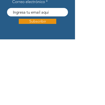
Correo electrónico
Subscribir
Soluciones
Solución Almacenaje (WMS)
Solución Reaprovisionamiento (RP)
Integración
Cygnus Latinoamérica
Chile
Argentina