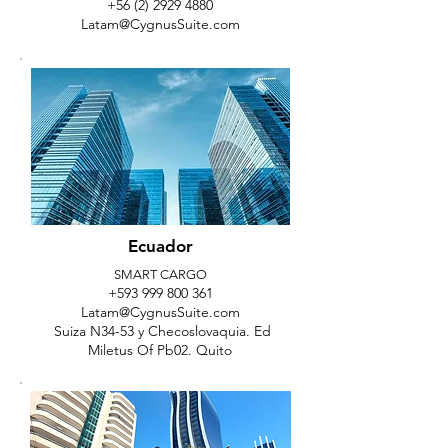
+56 (2) 2929 4880
Latam@CygnusSuite.com
Ecuador
SMART CARGO
+593 999 800 361
Latam@CygnusSuite.com
Suiza N34-53 y Checoslovaquia. Ed
Miletus Of Pb02. Quito