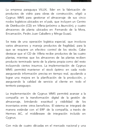
La empresa paraguaya VILUX, líder en la fabricación de
productos de vidrio para obras de construcción, eligió a
Cygnus WMS para gestionar el almacenaje de sus cinco
nodos logísticos ubicados en el país, que incluyen un Centro
de Distribución (CD) en Villeta (próximo a Asunción), y cuatro
almacenes de planta ubicados en Fernando de la Mora,
Encarnación, Pedro Juan Caballero y Minga Guazú.
Se trata de una operación logística especial, que involucra
varios almacenes y maneja productos de fragilidad, para la
que se requiere un efectivo control de los stocks. Cabe
destacar que el CD de Villeta recibe productos de las cuatro
plantas, mientras que los almacenes de las plantas reciben
producto terminado tanto de la planta propia como del resto
incluyendo ciertos insumos. La implementación de Cygnus
WMS permitirá mantener el stock óptimo en cada nodo
asegurando información precisa en tiempo real, ayudando a
lograr una mejora en la planificación de la producción, y
asegurando la calidad de servicio al cliente en todo el
territorio paraguayo.
La implementación de Cygnus WMS permitirá avanzar a la
compañía en la transformación digital de la gestión de
almacenaje, brindando exactitud y visibilidad de los
inventarios entre otros beneficios. El sistema se integrará de
manera estándar con el ERP de la compañía, a través de
Hermes AC, el middleware de integración incluido en
Cygnus.
Con más de cuatro décadas en el mercado nacional y una