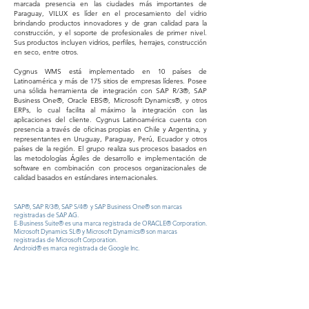
marcada presencia en las ciudades más importantes de
Paraguay, VILUX es líder en el procesamiento del vidrio
brindando productos innovadores y de gran calidad para la
construcción, y el soporte de profesionales de primer nivel.
Sus productos incluyen vidrios, perfiles, herrajes, construcción
en seco, entre otros.
Cygnus WMS está implementado en 10 países de
Latinoamérica y más de 175 sitios de empresas líderes. Posee
una sólida herramienta de integración con SAP R/3®, SAP
Business One®, Oracle EBS®, Microsoft Dynamics®, y otros
ERPs, lo cual facilita al máximo la integración con las
aplicaciones del cliente. Cygnus Latinoamérica cuenta con
presencia a través de oficinas propias en Chile y Argentina, y
representantes en Uruguay, Paraguay, Perú, Ecuador y otros
países de la región. El grupo realiza sus procesos basados en
las metodologías Ágiles de desarrollo e implementación de
software en combinación con procesos organizacionales de
calidad basados en estándares internacionales.
SAP®, SAP R/3®, SAP S/4® y SAP Business One® son marcas
registradas de SAP AG.
E-Business Suite® es una marca registrada de ORACLE® Corporation.
Microsoft Dynamics SL® y Microsoft Dynamics® son marcas
registradas de Microsoft Corporation.
Android® es marca registrada de Google Inc.