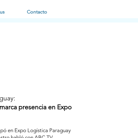
us
Contacto
aguay:
marca presencia en Expo
ipó en Expo Logística Paraguay
astro habló con ABC TV