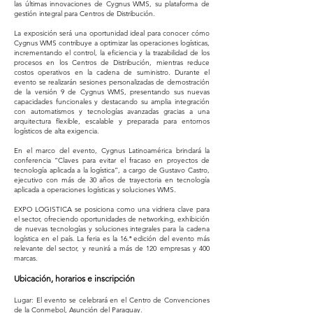
las últimas innovaciones de Cygnus WMS, su plataforma de
gestión integral para Centros de Distribución.
La exposición será una oportunidad ideal para conocer cómo
Cygnus WMS contribuye a optimizar las operaciones logísticas,
incrementando el control, la eficiencia y la trazabilidad de los
procesos en los Centros de Distribución, mientras reduce
costos operativos en la cadena de suministro. Durante el
evento se realizarán sesiones personalizadas de demostración
de la versión 9 de Cygnus WMS, presentando sus nuevas
capacidades funcionales y destacando su amplia integración
con automatismos y tecnologías avanzadas gracias a una
arquitectura flexible, escalable y preparada para entornos
logísticos de alta exigencia.
En el marco del evento, Cygnus Latinoamérica brindará la
conferencia “Claves para evitar el fracaso en proyectos de
tecnología aplicada a la logística”, a cargo de Gustavo Castro,
ejecutivo con más de 30 años de trayectoria en tecnología
aplicada a operaciones logísticas y soluciones WMS.
EXPO LOGISTICA se posiciona como una vidriera clave para
el sector, ofreciendo oportunidades de networking, exhibición
de nuevas tecnologías y soluciones integrales para la cadena
logística en el país. La feria es la 16.ª edición del evento más
relevante del sector, y reunirá a más de 120 empresas y 400
marcas.
Ubicación, horarios e inscripción
Lugar: El evento se celebrará en el Centro de Convenciones
de la Conmebol, Asunción del Paraguay.