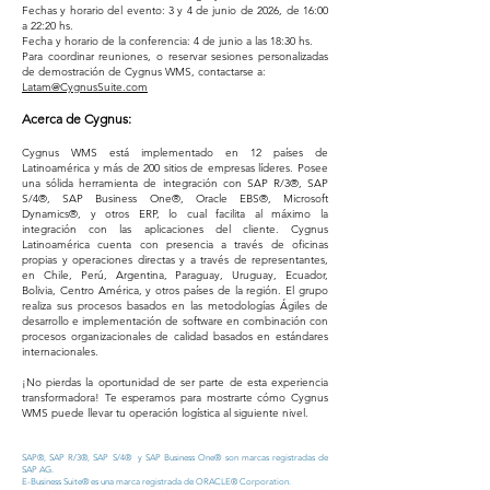
Fechas y horario del evento: 3 y 4 de junio de 2026, de 16:00
a 22:20 hs.
Fecha y horario de la conferencia: 4 de junio a las 18:30 hs.
Para coordinar reuniones, o reservar sesiones personalizadas
de demostración de Cygnus WMS, contactarse a:
Latam@CygnusSuite.com
Acerca de Cygnus:
Cygnus WMS está implementado en 12 países de
Latinoamérica y más de 200 sitios de empresas líderes. Posee
una sólida herramienta de integración con SAP R/3®, SAP
S/4®, SAP Business One®, Oracle EBS®, Microsoft
Dynamics®, y otros ERP, lo cual facilita al máximo la
integración con las aplicaciones del cliente. Cygnus
Latinoamérica cuenta con presencia a través de oficinas
propias y operaciones directas y a través de representantes,
en Chile, Perú, Argentina, Paraguay, Uruguay, Ecuador,
Bolivia, Centro América, y otros países de la región. El grupo
realiza sus procesos basados en las metodologías Ágiles de
desarrollo e implementación de software en combinación con
procesos organizacionales de calidad basados en estándares
internacionales.
¡No pierdas la oportunidad de ser parte de esta experiencia
transformadora! Te esperamos para mostrarte cómo Cygnus
WMS puede llevar tu operación logística al siguiente nivel.
SAP®, SAP R/3®, SAP S/4® y SAP Business One® son marcas registradas de
SAP AG.
E-Business Suite® es una marca registrada de ORACLE® Corporation.