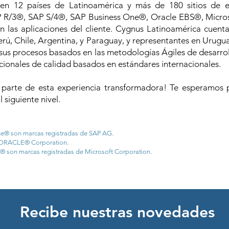
 12 países de Latinoamérica y más de 180 sitios de em
P R/3®, SAP S/4®, SAP Business One®, Oracle EBS®, Microso
on las aplicaciones del cliente. Cygnus Latinoamérica cuent
erú, Chile, Argentina, y Paraguay, y representantes en Urugu
za sus procesos basados en las metodologías Ágiles de desarr
ionales de calidad basados en estándares internacionales.
r parte de esta experiencia transformadora! Te esperam
 siguiente nivel.
e® son marcas registradas de SAP AG.
e ORACLE® Corporation.
 son marcas registradas de Microsoft Corporation.
Recibe nuestras novedades