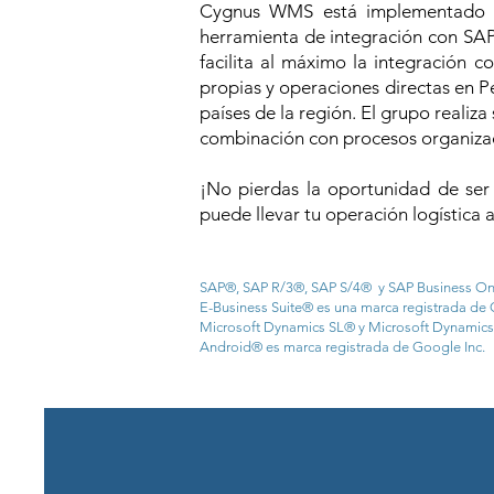
Cygnus WMS está implementado en
herramienta de integración con SA
facilita al máximo la integración c
propias y operaciones directas en P
países de la región. El grupo reali
combinación con procesos organizac
¡No pierdas la oportunidad de se
puede llevar tu operación logística al
SAP®, SAP R/3®, SAP S/4® y SAP Business On
E-Business Suite® es una marca registrada d
Microsoft Dynamics SL® y Microsoft Dynamics®
Android® es marca registrada de Google Inc.