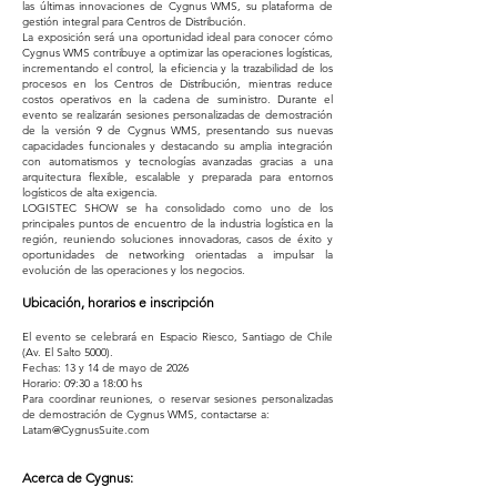
las últimas innovaciones de Cygnus WMS, su plataforma de
gestión integral para Centros de Distribución.
La exposición será una oportunidad ideal para conocer cómo
Cygnus WMS contribuye a optimizar las operaciones logísticas,
incrementando el control, la eficiencia y la trazabilidad de los
procesos en los Centros de Distribución, mientras reduce
costos operativos en la cadena de suministro. Durante el
evento se realizarán sesiones personalizadas de demostración
de la versión 9 de Cygnus WMS, presentando sus nuevas
capacidades funcionales y destacando su amplia integración
con automatismos y tecnologías avanzadas gracias a una
arquitectura flexible, escalable y preparada para entornos
logísticos de alta exigencia.
LOGISTEC SHOW se ha consolidado como uno de los
principales puntos de encuentro de la industria logística en la
región, reuniendo soluciones innovadoras, casos de éxito y
oportunidades de networking orientadas a impulsar la
evolución de las operaciones y los negocios.
Ubicación, horarios e inscripción
El evento se celebrará en Espacio Riesco, Santiago de Chile
(Av. El Salto 5000).
Fechas: 13 y 14 de mayo de 2026
Horario: 09:30 a 18:00 hs
Para coordinar reuniones, o reservar sesiones personalizadas
de demostración de Cygnus WMS, contactarse a:
Latam@CygnusSuite.com
Acerca de Cygnus: