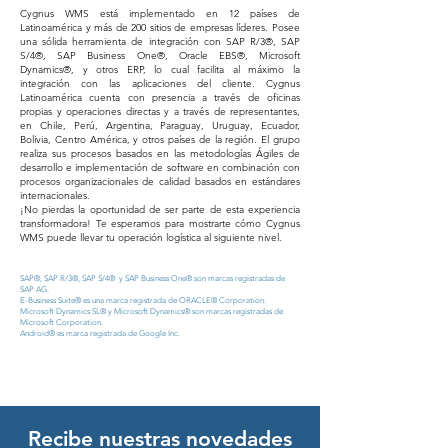
Cygnus WMS está implementado en 12 países de
Latinoamérica y más de 200 sitios de empresas líderes. Posee
una sólida herramienta de integración con SAP R/3®, SAP
S/4®, SAP Business One®, Oracle EBS®, Microsoft
Dynamics®, y otros ERP, lo cual facilita al máximo la
integración con las aplicaciones del cliente. Cygnus
Latinoamérica cuenta con presencia a través de oficinas
propias y operaciones directas y a través de representantes,
en Chile, Perú, Argentina, Paraguay, Uruguay, Ecuador,
Bolivia, Centro América, y otros países de la región. El grupo
realiza sus procesos basados en las metodologías Ágiles de
desarrollo e implementación de software en combinación con
procesos organizacionales de calidad basados en estándares
internacionales.
¡No pierdas la oportunidad de ser parte de esta experiencia
transformadora! Te esperamos para mostrarte cómo Cygnus
WMS puede llevar tu operación logística al siguiente nivel.
SAP®, SAP R/3®, SAP S/4® y SAP Business One® son marcas registradas de
SAP AG.
E-Business Suite® es una marca registrada de ORACLE® Corporation.
Microsoft Dynamics SL® y Microsoft Dynamics® son marcas registradas de
Microsoft Corporation.
Android® es marca registrada de Google Inc.
Recibe nuestras novedades