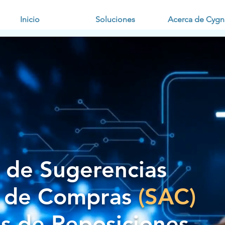
Inicio
Soluciones
Acerca de Cygn
 de Sugerencias
s de Compras
(SAC)
s de Reposiciones