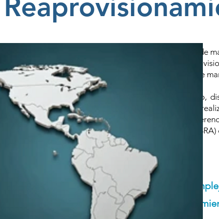
 Reaprovisionami
sionamiento de CYGNUS Suite, que permite controlar de man
l de gestión compleja en cuanto a reposiciones y reaprovisi
enta como en el Centro de Distribución (CD), a la vez que man
ente en compañías del sector retail , consumo masivo, dis
 Con una administración sencilla y controlada, CYGNUS reali
el sistema ERP, efectuando todas las operaciones de Sugere
edores, y de Sugerencias de Reposiciones Automáticas (SRA)
suario la flexibilidad necesaria para modificar las
 a límites parametrizables.
tos de distribución comercial de gestión complej
RP controla de manera eficiente el abastecimien