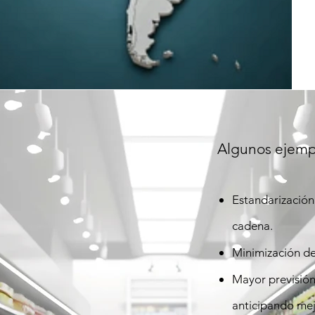
a y CDs y manteniendo el nivel de servicio.
Algunos ejemp
Estandarización 
cadena.
Minimización de
Mayor previsión
anticipando mej