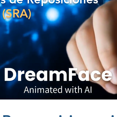
s
(SRA)