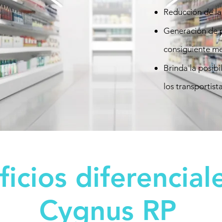
Reducción de las
Generación de p
consiguiente me
Brinda la posibi
los transportista
icios diferencial
Cygnus RP