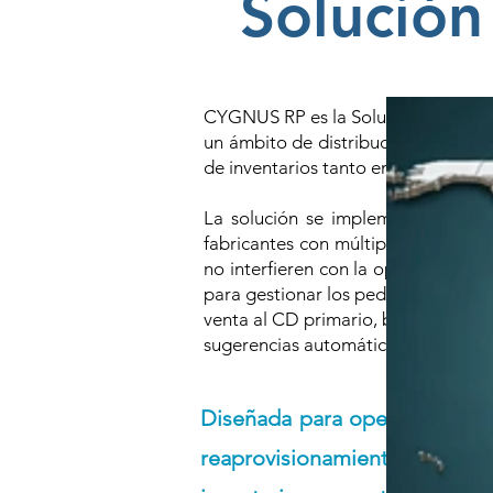
Solución
CYGNUS RP es la Solución Reaprovi
un ámbito de distribución comercia
de inventarios tanto en puntos de v
La solución se implementa típicam
fabricantes con múltiples plantas.
no interfieren con la operatoria d
para gestionar los pedidos a prove
venta al CD primario, brindando al u
sugerencias automáticas de acuerdo
Diseñada para operar en ámbi
reaprovisionamiento, CYGNUS 