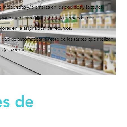
 incidencias y/o errores en los pedidos y facturas.
ronósticos confiables sobre la demanda, por
joras en la asignación de recursos.
lidad de automatizar el resto de las tareas que realizan
s (ej. cobranzas).
es de