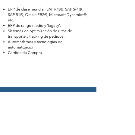
ERP de clase mundial: SAP R/3®, SAP S/4®,
SAP B1®, Oracle EBS®, Microsoft Dynamics®,
etc.
ERP de rango medio y ‘legacy’.
Sistemas de optimización de rutas de
transporte y tracking de pedidos.
Automatismos y tecnologías de
automatización.
Carritos de Compra.
Recibe nuestras novedades
Correo electrónico