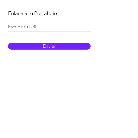
e
d
Enlace a tu Portafolio
Enviar
Recibe nuestras novedades
Correo electrónico