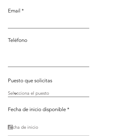
Email
Teléfono
Puesto que solicitas
r
Fecha de inicio disponible
*
e
q
u
i
r